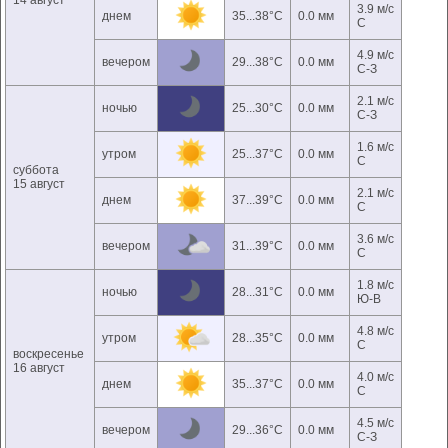
14 август
3.9 м/с
днем
35...38°C
0.0 мм
С
4.9 м/с
вечером
29...38°C
0.0 мм
С-З
2.1 м/с
ночью
25...30°C
0.0 мм
С-З
1.6 м/с
утром
25...37°C
0.0 мм
С
суббота
15 август
2.1 м/с
днем
37...39°C
0.0 мм
С
3.6 м/с
вечером
31...39°C
0.0 мм
С
1.8 м/с
ночью
28...31°C
0.0 мм
Ю-В
4.8 м/с
утром
28...35°C
0.0 мм
С
воскресенье
16 август
4.0 м/с
днем
35...37°C
0.0 мм
С
4.5 м/с
вечером
29...36°C
0.0 мм
С-З