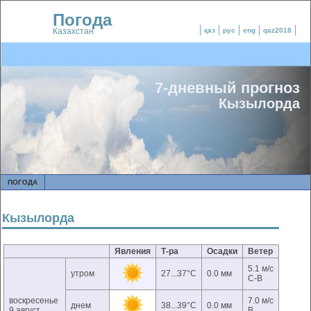
Погода
Казахстан
қаз
рус
eng
qaz2018
7-дневный прогноз
Кызылорда
ПОГОДА
Кызылорда
Явления
Т-ра
Осадки
Ветер
5.1 м/с
утром
27...37°C
0.0 мм
С-В
воскресенье
7.0 м/с
днем
38...39°C
0.0 мм
9 август
В