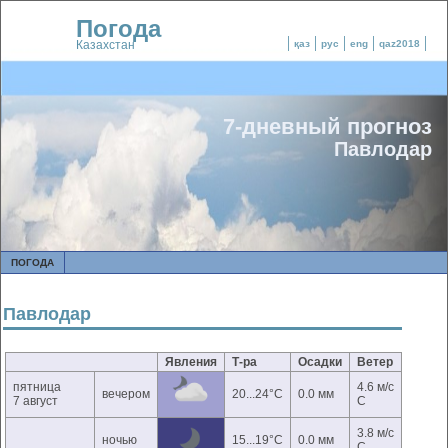
Погода
Казахстан
қаз
рус
eng
qaz2018
7-дневный прогноз
Павлодар
ПОГОДА
Павлодар
Явления
Т-ра
Осадки
Ветер
пятница
4.6 м/с
вечером
20...24°C
0.0 мм
7 август
С
3.8 м/с
ночью
15...19°C
0.0 мм
С