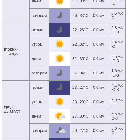
днем
31...33°C
0.0 мм
Ю
0.6 м/с
вечером
26...33°C
0.0 мм
С
2.8 м/с
ночью
22...26°C
0.0 мм
Ю-В
2.4 м/с
утром
22...32°C
0.0 мм
Ю
вторник
11 август
2.5 м/с
днем
32...35°C
0.0 мм
Ю-В
1.8 м/с
вечером
27...34°C
0.0 мм
Ю-В
4.1 м/с
ночью
23...27°C
0.0 мм
Ю-В
3.5 м/с
утром
23...29°C
0.0 мм
Ю
среда
12 август
5.6 м/с
днем
27...30°C
0.0 мм
С-З
5.6 м/с
вечером
20...27°C
0.0 мм
С