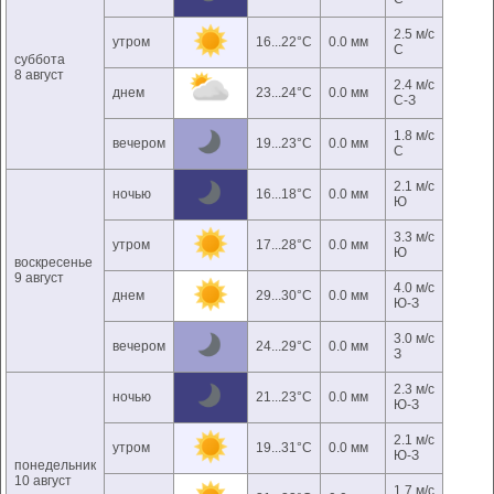
2.5 м/с
утром
16...22°C
0.0 мм
С
суббота
8 август
2.4 м/с
днем
23...24°C
0.0 мм
С-З
1.8 м/с
вечером
19...23°C
0.0 мм
С
2.1 м/с
ночью
16...18°C
0.0 мм
Ю
3.3 м/с
утром
17...28°C
0.0 мм
Ю
воскресенье
9 август
4.0 м/с
днем
29...30°C
0.0 мм
Ю-З
3.0 м/с
вечером
24...29°C
0.0 мм
З
2.3 м/с
ночью
21...23°C
0.0 мм
Ю-З
2.1 м/с
утром
19...31°C
0.0 мм
Ю-З
понедельник
10 август
1.7 м/с