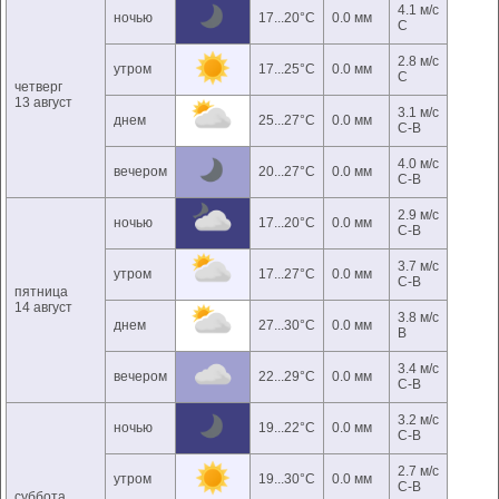
4.1 м/с
ночью
17...20°C
0.0 мм
С
2.8 м/с
утром
17...25°C
0.0 мм
С
четверг
13 август
3.1 м/с
днем
25...27°C
0.0 мм
С-В
4.0 м/с
вечером
20...27°C
0.0 мм
С-В
2.9 м/с
ночью
17...20°C
0.0 мм
С-В
3.7 м/с
утром
17...27°C
0.0 мм
С-В
пятница
14 август
3.8 м/с
днем
27...30°C
0.0 мм
В
3.4 м/с
вечером
22...29°C
0.0 мм
С-В
3.2 м/с
ночью
19...22°C
0.0 мм
С-В
2.7 м/с
утром
19...30°C
0.0 мм
С-В
суббота