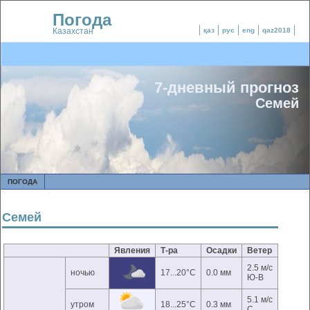
Погода
Казахстан
қаз
рус
eng
qaz2018
7-дневный прогноз
Семей
ПОГОДА
Семей
Явления
Т-ра
Осадки
Ветер
2.5 м/с
ночью
17...20°C
0.0 мм
Ю-В
5.1 м/с
утром
18...25°C
0.3 мм
С