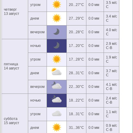
3.5 м/с
утром
20...27°C
0.0 мм
С
четверг
13 август
3.4 м/с
днем
27...29°C
0.0 мм
С
4.0 м/с
вечером
20...28°C
0.0 мм
С
2.9 м/с
ночью
17...20°C
0.0 мм
С-В
1.9 м/с
утром
17...28°C
0.0 мм
С
пятница
14 август
3.7 м/с
днем
28...31°C
0.0 мм
С
4.1 м/с
вечером
22...30°C
0.0 мм
С-В
2.4 м/с
ночью
18...22°C
0.0 мм
С-В
1.1 м/с
утром
18...31°C
0.0 мм
С
суббота
15 август
0.9 м/с
днем
31...36°C
0.0 мм
С-В